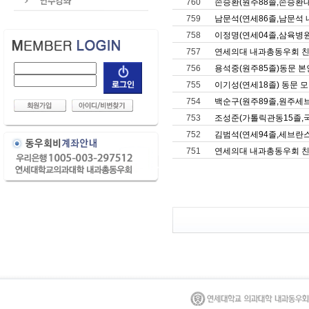
760
손승환(원주88졸,손승환
759
남문석(연세86졸,남문석 
758
이정명(연세04졸,삼육병
757
연세의대 내과총동우회 친선골
756
용석중(원주85졸)동문 본
755
이기성(연세18졸) 동문 
754
백순구(원주89졸,원주세
753
조성준(가톨릭관동15졸,
752
김범석(연세94졸,세브란
751
연세의대 내과총동우회 친선골