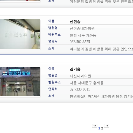
여러분의 질병 예방을 위해 맺은 인연으로
신현승
신현승내과의원
인천 서구 가좌동
032-582-8575
여러분의 질병 예방을 위해 맺은 인연으로
김기용
세신내과의원
서울 서대문구 홍제동
02-7333-0811
안녕하십니까? 세신내과의원 원장 김기용
1
2