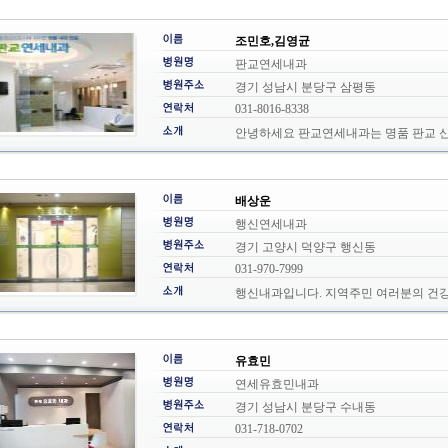
조민호,김영균
판교연세내과
경기 성남시 분당구 삼평동
031-8016-8338
안녕하세요 판교연세내과는 명품 판교 신
배상운
행신연세내과
경기 고양시 덕양구 행신동
031-970-7999
행신내과입니다. 지역주민 여러분의 건강
유효민
연세유효민내과
경기 성남시 분당구 수내동
031-718-0702